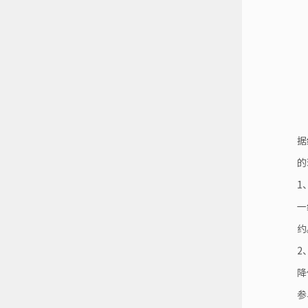
据
的
1
一
约
2
降
参