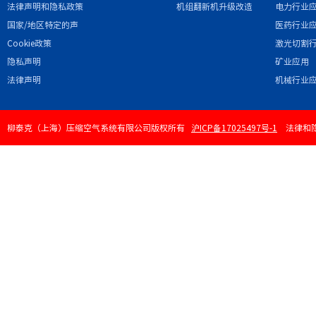
法律声明和隐私政策
机组翻新机升级改造
电力行业
国家/地区特定的声
医药行业
明和/或附录
Cookie政策
激光切割
隐私声明
矿业应用
法律声明
机械行业
柳泰克（上海）压缩空气系统有限公司版权所有
沪ICP备17025497号-1
法律和