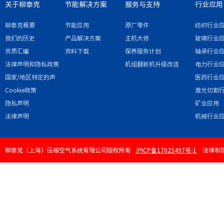
关于柳泰克
节能解决方案
服务与支持
行业应用
柳泰克概要
节能应用
原厂零件
纺织行业
我们的历史
产品解决方案
主机大修
玻璃行业
资质汇编
资料下载
保养服务计划
轴承行业
法律声明和隐私政策
机组翻新机升级改造
电力行业
国家/地区特定的声
医药行业
明和/或附录
Cookie政策
激光切割
隐私声明
矿业应用
法律声明
机械行业
柳泰克（上海）压缩空气系统有限公司版权所有
沪ICP备17025497号-1
法律和