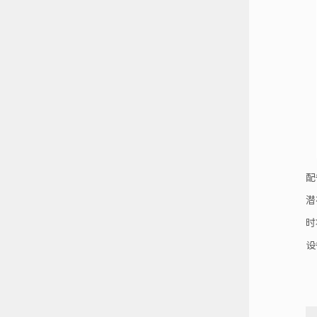
配
潜
时
设