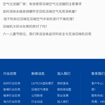
空气过滤器厂家：有效使用压缩空气过滤器的注意事项
如何消除永磁变频螺杆空压机压缩空气无用消耗量？
​ 吸干机和过压缩在压缩空气中如何进行干燥处理？
压缩机冷却水你真的用对了吗？
六一儿童节刚过，我们来谈谈食品饮料安全与无油压缩机应用
行业应用
新闻动态
加入我们
联系我们
纺织行业应用
LIUTECH虚拟展厅
授权查询
客户中心：
玻璃行业应用
压缩空气课堂
授权商加盟
部）
轴承行业应用
公司新闻
职业发展
服务热线：4
电力行业应用
行业动态
加入我们
传真：+86-