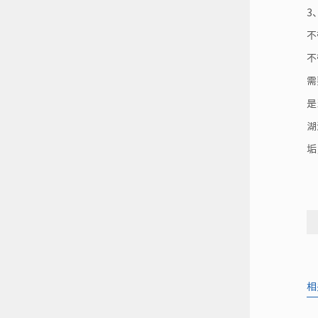
3
不
不
需
是
湖
垢
相