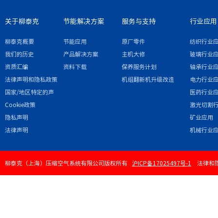
关于柳泰克
节能解决方案
服务与支持
行业应用
柳泰克概要
节能应用
原厂零件
纺织行业
我们的历史
产品解决方案
主机大修
玻璃行业
资质汇编
资料下载
保养服务计划
轴承行业
法律声明和隐私政策
机组翻新机升级改造
电力行业
国家/地区特定的声
医药行业
明和/或附录
Cookie政策
激光切割
隐私声明
矿业应用
法律声明
机械行业
柳泰克（上海）压缩空气系统有限公司版权所有
沪ICP备17025497号-1
法律和