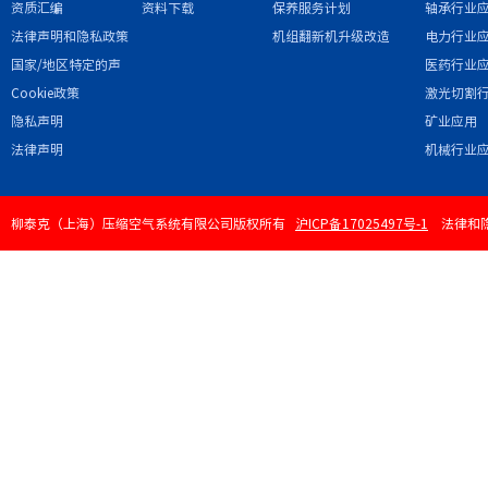
资质汇编
资料下载
保养服务计划
轴承行业
法律声明和隐私政策
机组翻新机升级改造
电力行业
国家/地区特定的声
医药行业
明和/或附录
Cookie政策
激光切割
隐私声明
矿业应用
法律声明
机械行业
柳泰克（上海）压缩空气系统有限公司版权所有
沪ICP备17025497号-1
法律和