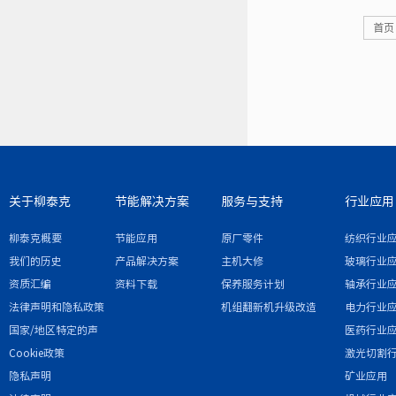
首页
关于柳泰克
节能解决方案
服务与支持
行业应用
柳泰克概要
节能应用
原厂零件
纺织行业
我们的历史
产品解决方案
主机大修
玻璃行业
资质汇编
资料下载
保养服务计划
轴承行业
法律声明和隐私政策
机组翻新机升级改造
电力行业
国家/地区特定的声
医药行业
明和/或附录
Cookie政策
激光切割
隐私声明
矿业应用