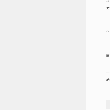
泰
力
空
高
正
展