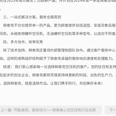
克在2023年成功推出了10款新产品，并计划在2024年第一季度再推
。
三、一站式解决方案，服务全面周到
柳泰克不仅仅提供单一的产品，更为顾客提供包括选型、安装及售后服
压机、永磁变频螺杆空压机、无油螺杆空压机等多种型号，以适应不同客
四、多方协作，效率优秀
除了技术加持，柳泰克还重视内部管理和团队协作。通过客户服务中心
效。这样的成熟组织结构赋予了柳泰克卓越的服务响应速度和处理能力。
结语： 我们衷心感谢每一位选择柳泰克空压机的客户。您的信任和支
在起步的创业企业，柳泰克都将凭借其持续更新的科技、出色的生产力、
。选择柳泰克，就是选择杰出。让我们携手同行，共创美好未来！
上一篇 : 节能减排，高效动力——探索离心式空压机行业应用
下一