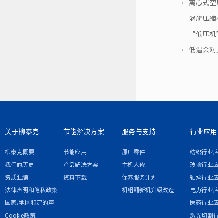
离心式空
涡旋压缩
“低压机
低温会对
关于柳泰克
节能解决方案
服务与支持
行业应用
柳泰克概要
节能应用
原厂零件
纺织行业
我们的历史
产品解决方案
主机大修
玻璃行业
资质汇编
资料下载
保养服务计划
轴承行业
法律声明和隐私政策
机组翻新机升级改造
电力行业
国家/地区特定的声
医药行业
明和/或附录
Cookie政策
激光切割