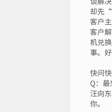
谈解决
却先“
客户主
客户解
机兑换
事。好
快问快
Q：最
汪向东
你。