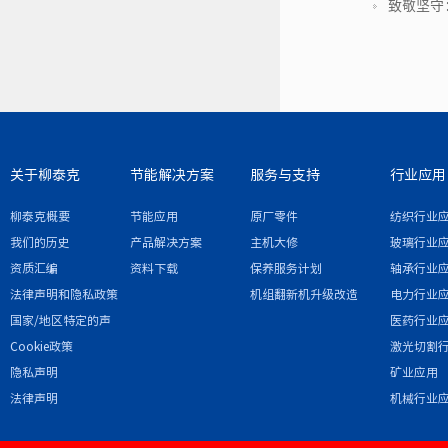
​致敬坚
关于柳泰克
节能解决方案
服务与支持
行业应用
柳泰克概要
节能应用
原厂零件
纺织行业
我们的历史
产品解决方案
主机大修
玻璃行业
资质汇编
资料下载
保养服务计划
轴承行业
法律声明和隐私政策
机组翻新机升级改造
电力行业
国家/地区特定的声
医药行业
明和/或附录
Cookie政策
激光切割
隐私声明
矿业应用
法律声明
机械行业