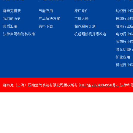
柳泰克概要
节能应用
原厂零件
纺织行业
我们的历史
产品解决方案
主机大修
玻璃行业
资质汇编
资料下载
保养服务计划
轴承行业
法律声明和隐私政策
机组翻新机升级改造
电力行业
医药行业
激光切割
矿业应用
机械行业
柳泰克（上海）压缩空气系统有限公司版权所有
沪ICP备2024094950号-1
法律和