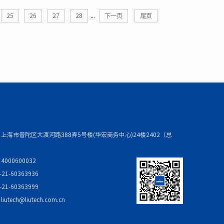
...
25
26
27
28
下一页
尾页
上海市普陀区大渡河路388弄5号楼(华宏商务中心)24楼2402（总
000600032
21-60363936
21-60363999
：
liutech@liutech.com.cn