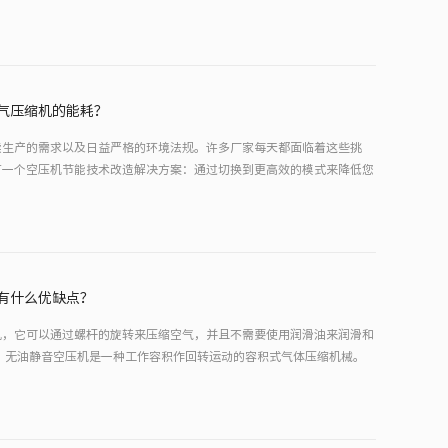
气压缩机的能耗？
续生产的需求以及日益严格的环境法规。许多厂家每天都面临着这些挑
有一个空压机节能技术改造解决方案：通过切换到更高效的模式来降低您
有什么优缺点？
机，它可以通过螺杆的旋转来压缩空气，并且不需要使用润滑油来润滑和
 无油静音空压机是一种工作容积作回转运动的容积式气体压缩机械。