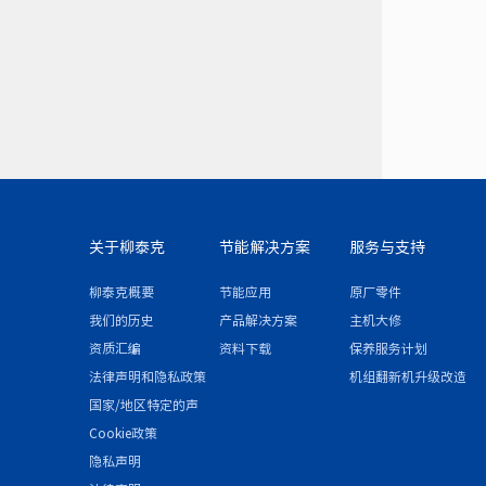
关于柳泰克
节能解决方案
服务与支持
柳泰克概要
节能应用
原厂零件
我们的历史
产品解决方案
主机大修
资质汇编
资料下载
保养服务计划
法律声明和隐私政策
机组翻新机升级改造
国家/地区特定的声
明和/或附录
Cookie政策
隐私声明