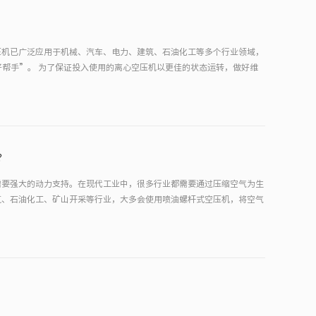
压机已广泛应用于机械、汽车、电力、建筑、石油化工等多个行业领域，
帮手”。 为了保证投入使用的离心空压机以更佳的状态运转，做好维
？
需要强大的动力支持。在现代工业中，很多行业都需要通过压缩空气为生
筑、石油化工、矿山开采等行业，大多会使用喷油螺杆式空压机，将空气