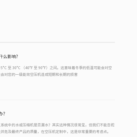
什么影响？
 至 30°C （40°F 至 90°F）之间。这意味着冬季的低温可能会对空
能会对您的一级能效空压机造成短期和长期的损害
办？
气系统中的水或压缩机是否漏水？其实这种情况很常见，但我们不能忽视
统并危及最终产品的质量，在空压机定制中，这是非常重要的考虑点。