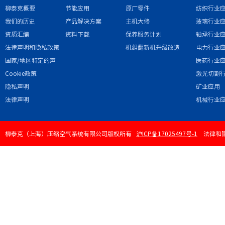
柳泰克概要
节能应用
原厂零件
纺织行业
我们的历史
产品解决方案
主机大修
玻璃行业
资质汇编
资料下载
保养服务计划
轴承行业
法律声明和隐私政策
机组翻新机升级改造
电力行业
国家/地区特定的声
医药行业
明和/或附录
Cookie政策
激光切割
隐私声明
矿业应用
法律声明
机械行业
柳泰克（上海）压缩空气系统有限公司版权所有
沪ICP备17025497号-1
法律和