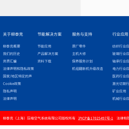
关于柳泰克
节能解决方案
服务与支持
行业应用
柳泰克概要
节能应用
原厂零件
纺织行业
我们的历史
产品解决方案
主机大修
玻璃行业
资质汇编
资料下载
保养服务计划
轴承行业
法律声明和隐私政策
机组翻新机升级改造
电力行业
国家/地区特定的声
医药行业
明和/或附录
Cookie政策
激光切割
隐私声明
矿业应用
法律声明
机械行业
柳泰克（上海）压缩空气系统有限公司版权所有
沪ICP备17025497号-1
法律和