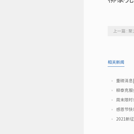
上一篇 :
蓝图
相关新闻
重磅消息
录》
柳泰克服
周末限时
感恩节快
2021新